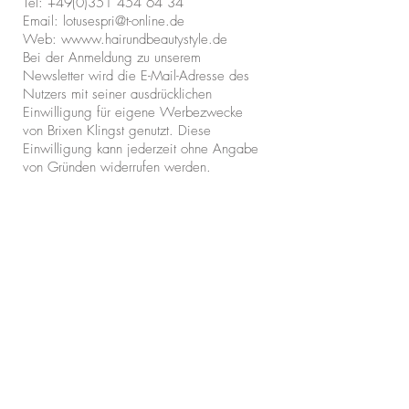
Tel:
+49(0)351 454 64 34
Email:
lotusespri@t-online.de
Web: w
www.hairundbeautystyle.de
Bei der Anmeldung zu unserem
Newsletter wird die E-Mail-Adresse des
Nutzers mit seiner ausdrücklichen
Einwilligung für eigene Werbezwecke
von
Brixen Klingst
genutzt. Diese
Einwilligung kann jederzeit ohne Angabe
von Gründen widerrufen werden.
Verwendung von Cookies
Auf unserer Webseite setzen wir sog.
Cookies ein. Cookies (Kekse, Plätzchen)
sind kleine Dateien, die auf Ihrem
Datenträger gespeichert werden und die
bestimmte Einstellungen und Daten zum
Austausch mit unserem System über Ihren
Browser speichern.
Diese Speicherung hilft uns, die
Webseite für Sie entsprechend zu